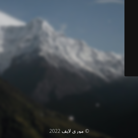
© موري لايف 2022