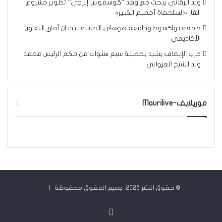
ولد الرقاني يبحث مع وفد “كوسموس إنرجي” تطوير مشروع
الغاز «السلحفاة آحميم الكبير»
جامعة نواكشوط وجامعة هوهاي الصينية تبحثان آفاق التعاون
الأكاديمي
حزب الإنصاف يشيد بحصيلة سبع سنوات من حكم الرئيس محمد
ولد الشيخ الغزواني
موريلايف-Maurilive
© حقوق النشر 2026، جميع الحقوق محفوظة |
فيسبوك