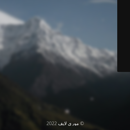
© موري لايف 2022