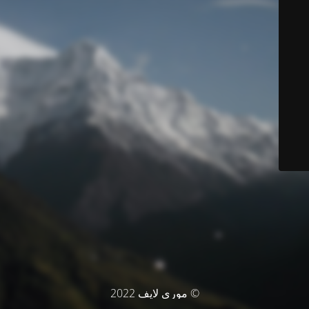
© موري لايف 2022