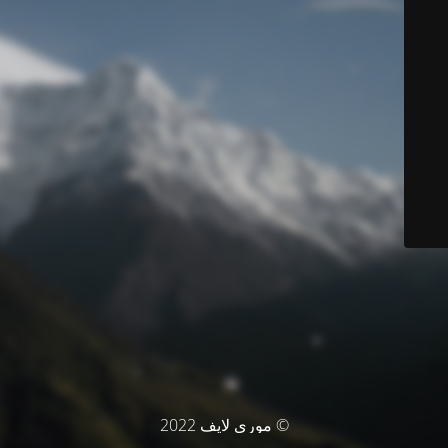
© موري لايف 2022