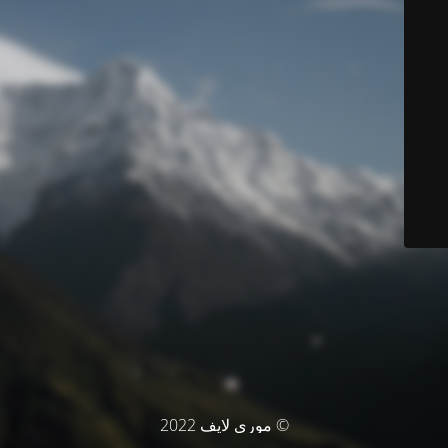
© موري لايف 2022