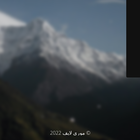
© موري لايف 2022