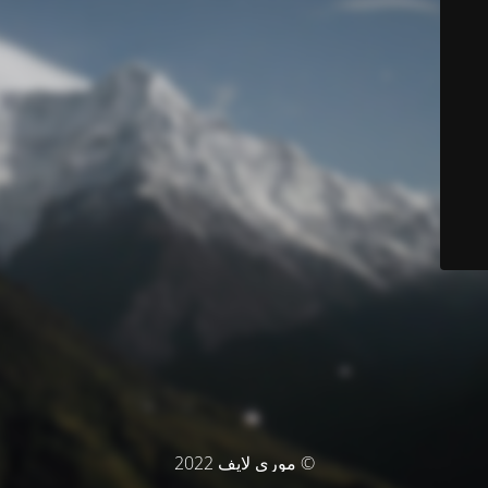
© موري لايف 2022