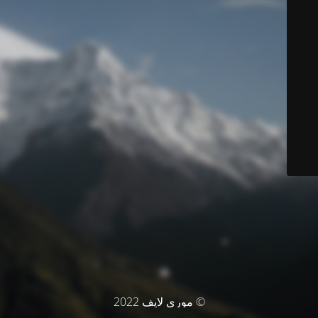
© موري لايف 2022