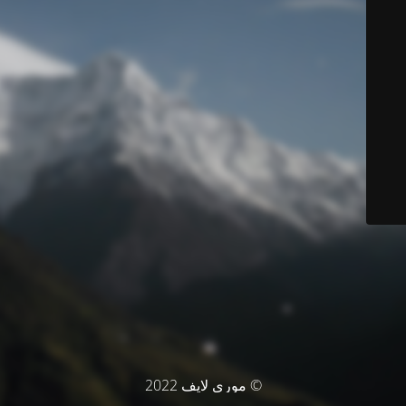
© موري لايف 2022