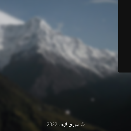
© موري لايف 2022