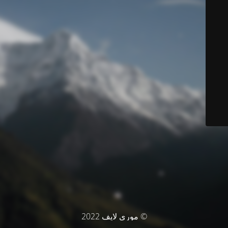
© موري لايف 2022