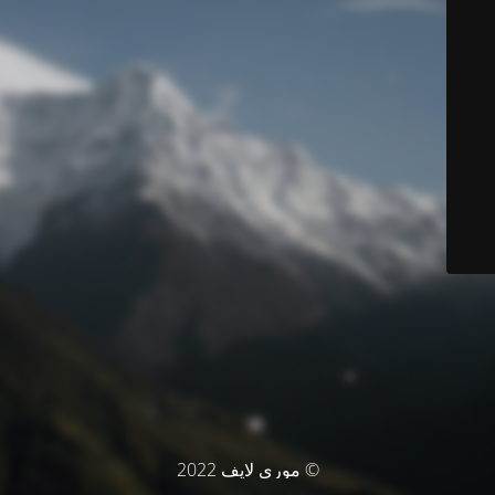
© موري لايف 2022