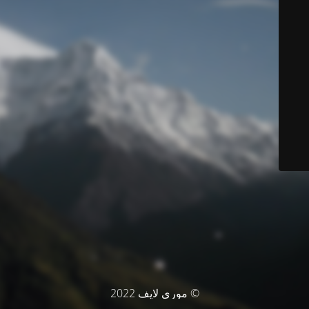
© موري لايف 2022