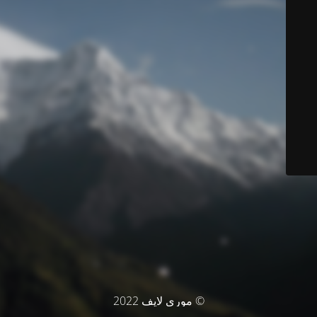
© موري لايف 2022