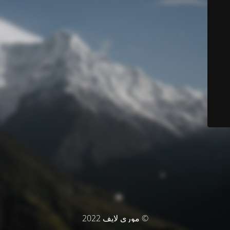
© موري لايف 2022