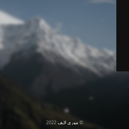
© موري لايف 2022