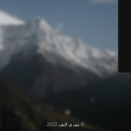
© موري لايف 2022